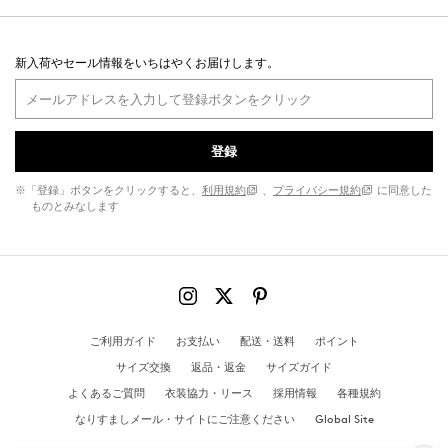
新入荷やセール情報をいちはやくお届けします。
登録
※「登録」ボタンをクリックすると、
利用規約
、
プライバシー規約
に同意した
ものとみなします
ご利用ガイド
お支払い
配送・送料
ポイント
サイズ交換
返品・返金
サイズガイド
よくあるご質問
衣装協力・リース
採用情報
各種規約
なりすましメール・サイトにご注意ください
Global Site