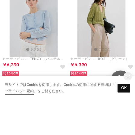
カーディガン .-- TENCY （パステルブルー）
カーディガン .-- ROSI （グリーン）
￥6,390
￥6,390
20%
20%
当サイトではCookieを使用します。Cookieの使用に関する詳細は「
OK
プライバシー規約
」をご覧ください。