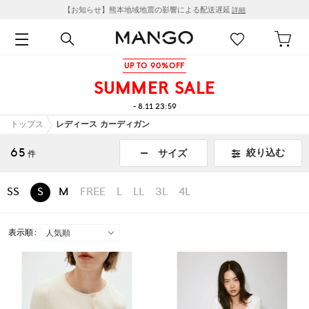
【お知らせ】熊本地域地震の影響による配送遅延
詳細
UP TO 90%OFF
SUMMER SALE
- 8.11 23:59
トップス
レディース カーディガン
65
絞り込む
サイズ
件
SS
S
M
FREE
L
LL
3L
4L
表示順 :