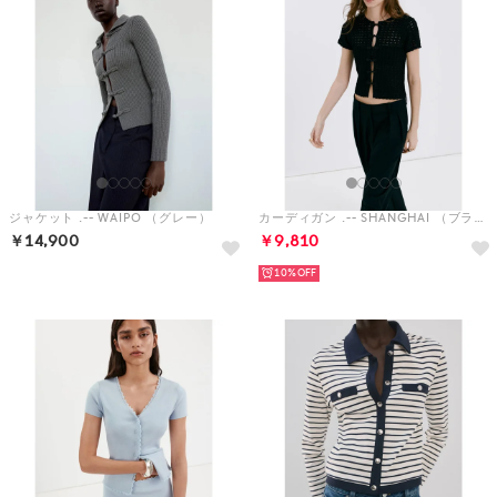
ジャケット .-- WAIPO （グレー）
カーディガン .-- SHANGHAI （ブラック）
￥14,900
￥9,810
予約
10%