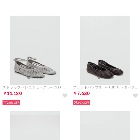
予約
ストラップバレエシューズ .-- CLO （シルバー）
フラットパンプス .-- CIDIA （ダークブラウン）
￥11,120
￥7,630
20%
30%