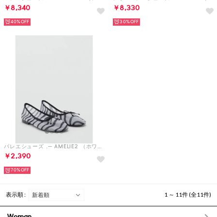
￥8,340
￥8,330
40%
30%
バレエシューズ .-- AMELIE2 （ホワイト）
￥2,390
70%
表示順 :
1 ～ 11件 (全11件)
Woman