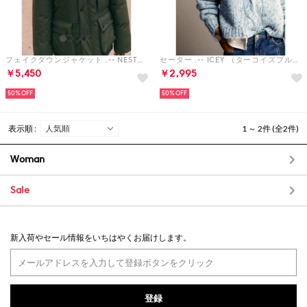
フェイクダウンジャケット .-- NESTOR （ミディアムグリーン）
セーター .-- ICEY （ターコイズブルー）
￥5,450
￥2,995
50%
50%
表示順 :
1 ～ 2件 (全2件)
Woman
Sale
新入荷やセール情報をいちはやくお届けします。
登録