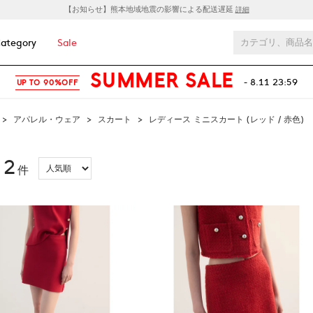
【お知らせ】熊本地域地震の影響による配送遅延
詳細
ategory
Sale
SUMMER SALE
- 8.11 23:59
UP TO 90%OFF
>
アパレル・ウェア
>
スカート
>
レディース ミニスカート (レッド / 赤色)
2
：
件