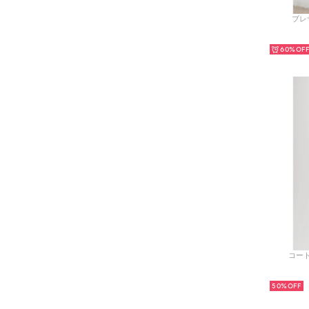
ブレザ
60%
コート
50%