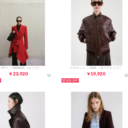
ザー .-- KANSAS （レッド）
ジャケット .-- GAS （ダークレッド）
￥23,920
￥19,920
20%