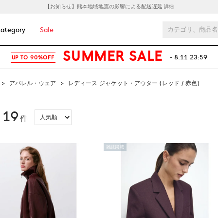
【お知らせ】熊本地域地震の影響による配送遅延
詳細
ategory
Sale
SUMMER SALE
- 8.11 23:59
UP TO 90%OFF
>
アパレル・ウェア
>
レディース ジャケット・アウター (レッド / 赤色)
19
：
件
雑誌掲載