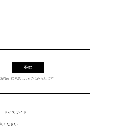
登録
規約
に同意したものとみなします
サイズガイド
意ください