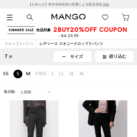
【お知らせ】熊本地域地震の影響による配送遅延
詳細
2BUY20%OFF COUPON
全品対象
SUMMER SALE
- 8.6 23:59
クロップドパンツ
レディース スキニークロップドパンツ
7
絞り込む
サイズ
件
SS
S
M
FREE
L
LL
3L
4L
表示順 :