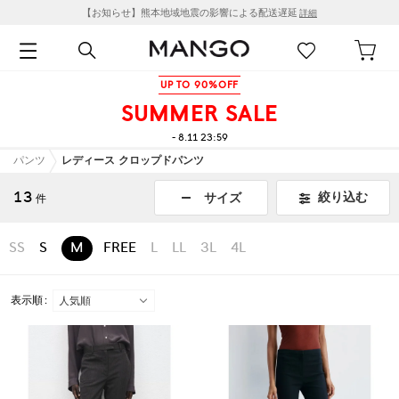
【お知らせ】熊本地域地震の影響による配送遅延
詳細
UP TO 90%OFF
SUMMER SALE
- 8.11 23:59
パンツ
レディース クロップドパンツ
13
絞り込む
サイズ
件
SS
S
M
FREE
L
LL
3L
4L
表示順 :