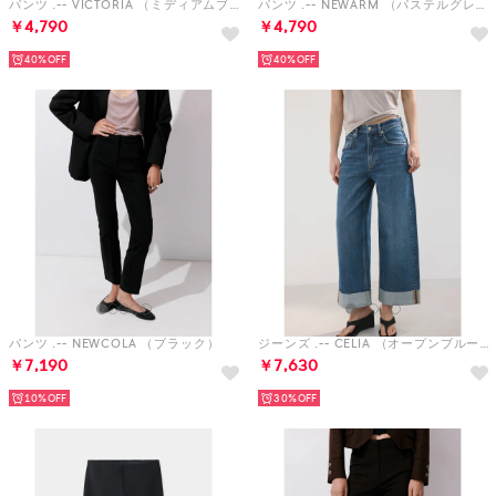
パンツ .-- VICTORIA （ミディアムブルー）
パンツ .-- NEWARM （パステルグレー）
￥4,790
￥4,790
40%
40%
パンツ .-- NEWCOLA （ブラック）
ジーンズ .-- CELIA （オープンブルー）
￥7,190
￥7,630
10%
30%