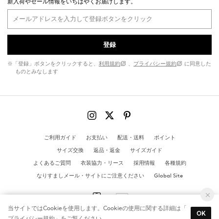
新入荷やセール情報をいちはやくお届けします。
登録
※「登録」ボタンをクリックすると、
利用規約
、
プライバシー規約
に同意した
ものとみなします
ご利用ガイド
お支払い
配送・送料
ポイント
サイズ交換
返品・返金
サイズガイド
よくあるご質問
衣装協力・リース
採用情報
各種規約
なりすましメール・サイトにご注意ください
Global Site
当サイトではCookieを使用します。Cookieの使用に関する詳細は「
OK
プライバシー規約
」をご覧ください。