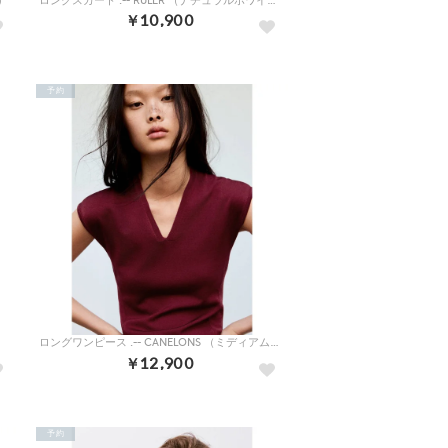
）
ロングスカート .-- RULER （ナチュラルホワイト）
￥10,900
予約
）
ロングワンピース .-- CANELONS （ミディアムレッド）
￥12,900
予約