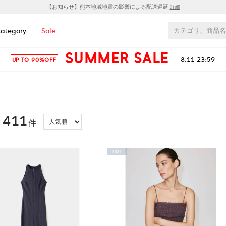
【お知らせ】熊本地域地震の影響による配送遅延
詳細
ategory
Sale
SUMMER SALE
- 8.11 23:59
UP TO 90%OFF
411
：
件
HOT