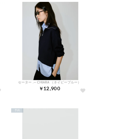
セーター .-- CHIARA （ネイビーブルー）
￥12,900
予約