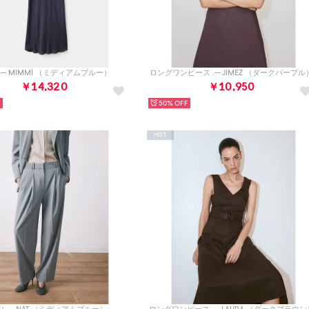
-- MIMMI （ミディアムブルー）
ロングワンピース .-- JIMEZ （ダークパープル
￥14,320
￥10,950
50%
HOT