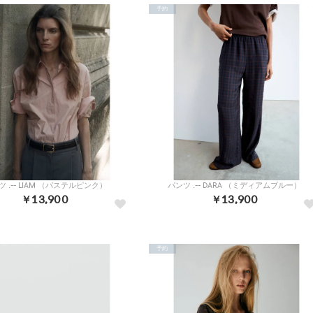
予約
 .-- LIAM （パステルピンク）
パンツ .-- DARA （ミディアムブルー）
￥13,900
￥13,900
予約