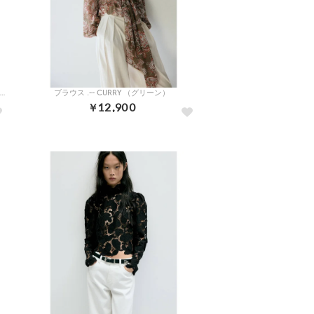
バレエパンプス .-- BAILAB （ダークレッド）
ブラウス .-- CURRY （グリーン）
￥12,900