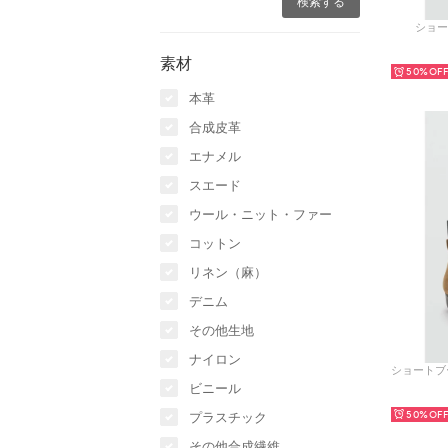
ショート
素材
50%
本革
合成皮革
エナメル
スエード
ウール・ニット・ファー
コットン
リネン（麻）
デニム
その他生地
ナイロン
ビニール
50%
プラスチック
その他合成繊維