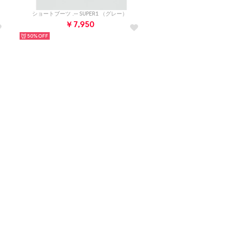
ショートブーツ .-- SUPER1 （グレー）
￥7,950
50%