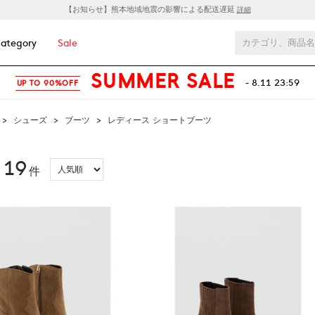
【お知らせ】熊本地域地震の影響による配送遅延
詳細
ategory
Sale
SUMMER SALE
- 8.11 23:59
UP TO 90%OFF
>
シューズ
>
ブーツ
>
レディース ショートブーツ
19
：
件