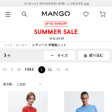
【お知らせ】熊本地域地震の影響による配送遅延
詳細
UP TO 90%OFF
SUMMER SALE
- 8.11 23:59
ニット・セーター
レディース 半端袖ニット
3
絞り込む
サイズ
件
SS
S
M
FREE
L
LL
3L
4L
表示順 :