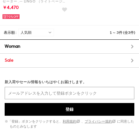
セーター .-- LINGO （ライトベージュ）
￥4,470
70%
表示順 :
1 ～ 3件 (全3件)
Woman
Sale
新入荷やセール情報をいちはやくお届けします。
登録
※「登録」ボタンをクリックすると、
利用規約
、
プライバシー規約
に同意した
ものとみなします