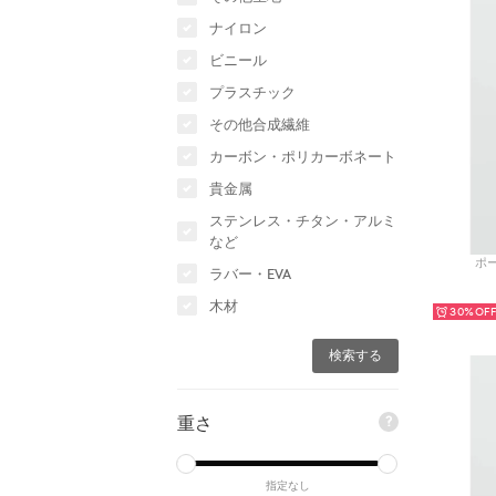
ナイロン
ビニール
プラスチック
その他合成繊維
カーボン・ポリカーボネート
貴金属
ステンレス・チタン・アルミ
など
ポー
ラバー・EVA
木材
30%
重さ
?
指定なし