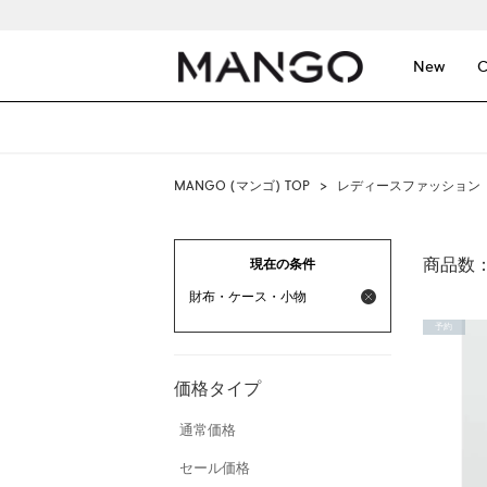
New
C
MANGO (マンゴ) TOP
>
レディースファッション
商品数
現在の条件
財布・ケース・小物
予約
価格タイプ
通常価格
セール価格