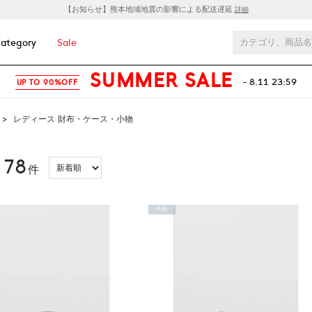
【お知らせ】熊本地域地震の影響による配送遅延
詳細
ategory
Sale
SUMMER SALE
- 8.11 23:59
UP TO 90%OFF
>
レディース 財布・ケース・小物
78
：
件
予約