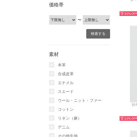
キー
価格帯
30%
〜
素材
本革
合成皮革
エナメル
スエード
ウール・ニット・ファー
財布
コットン
リネン（麻）
20%
デニム
その他生地