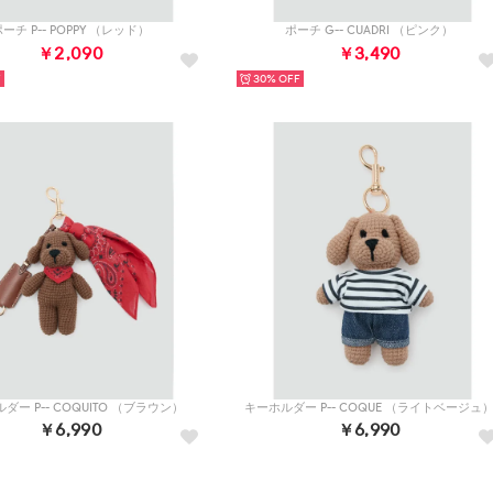
ーチ P-- POPPY （レッド）
ポーチ G-- CUADRI （ピンク）
￥2,090
￥3,490
30%
ダー P-- COQUITO （ブラウン）
キーホルダー P-- COQUE （ライトベージュ
￥6,990
￥6,990