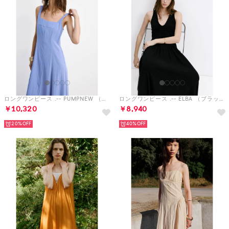
ロングワンピース .-- PUMPNEW （ミディアムブルー）
ロングワンピース .-- ELBA （ブラック）
￥10,320
￥8,940
20%
40%