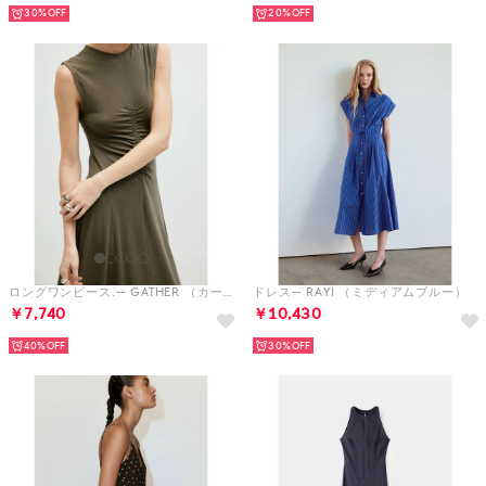
30%
20%
ロングワンピース.-- GATHER （カーキ）
ドレス-- RAYI （ミディアムブルー）
￥7,740
￥10,430
40%
30%