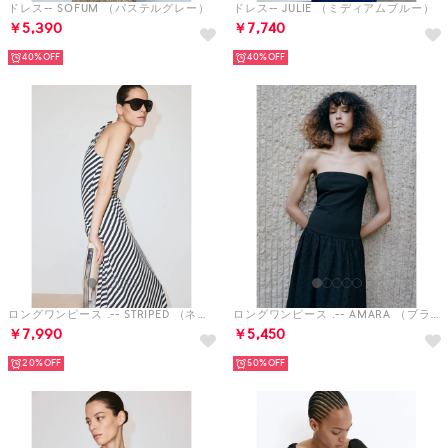
ドレス-- SOFUM （パステルグレー）
ドレス-- JULIE （ミディアムブルー）
￥5,390
￥7,740
40%
40%
ロングワンピース .-- STRIPED （ネイビーブルー）
ロングワンピース .-- AMARA （ブラック）
￥7,990
￥5,450
20%
50%