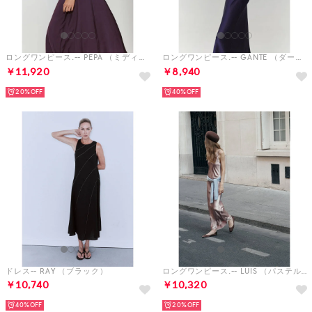
ロングワンピース.-- PEPA （ミディアムパープル）
ロングワンピース.-- GANTE （ダークブルー）
￥11,920
￥8,940
20%
40%
ドレス-- RAY （ブラック）
ロングワンピース.-- LUIS （パステルピンク）
￥10,740
￥10,320
40%
20%