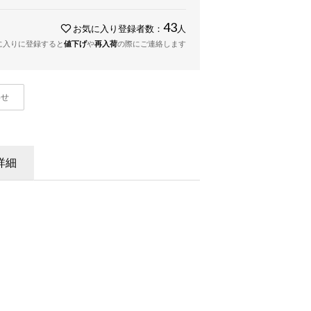
43
お気に入り登録者数：
人
に入りに登録すると
値下げ
や
再入荷
の際にご連絡します
わせ
詳細