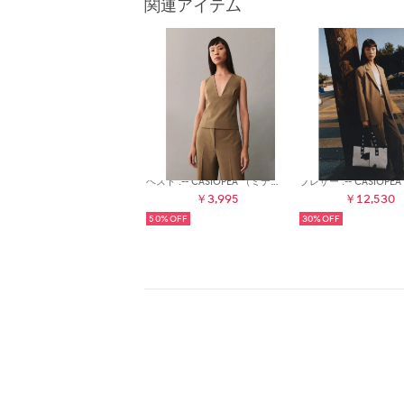
関連アイテム
ベスト .-- CASIOPEA （ミディアムブラウン）
￥3,995
￥12,530
50%
30%