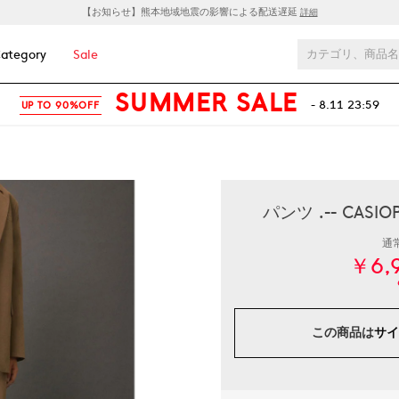
【お知らせ】熊本地域地震の影響による配送遅延
詳細
ategory
Sale
SUMMER SALE
- 8.11 23:59
UP TO 90%OFF
パンツ .-- CA
通
￥6,
この商品は
サイ