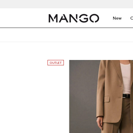
New
C