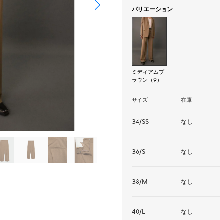
バリエーション
ミディアムブ
ラウン（9）
サイズ
在庫
34/SS
なし
36/S
なし
38/M
なし
40/L
なし