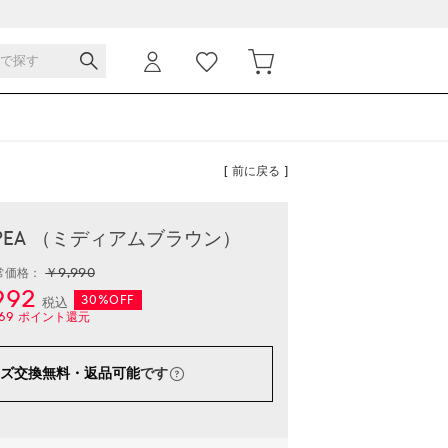
[ 前に戻る ]
SIOPEA （ミディアムブラウン）
￥9,990
常価格：
992
30%OFF
税込
69
ポイント還元
ズ交換無料・返品可能
です