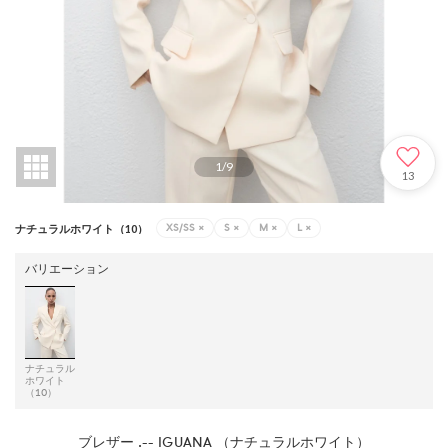
1
/
9
13
XS/SS
×
S
×
M
×
L
×
ナチュラルホワイト（10）
バリエーション
ナチュラル
ホワイト
（10）
ブレザー .-- IGUANA （ナチュラルホワイト）