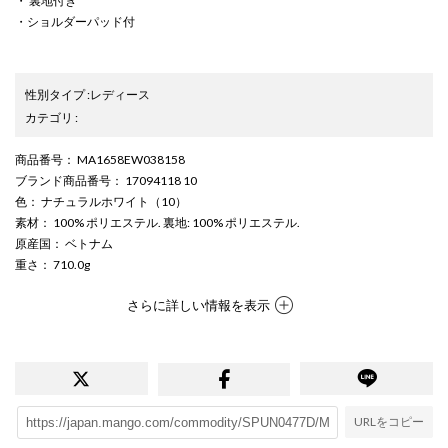
・ 裏地付き
・ショルダーパッド付
性別タイプ
:
レディース
カテゴリ
:
商品番号
： MA1658EW038158
ブランド商品番号
： 17094118 10
色
： ナチュラルホワイト（10）
素材
： 100% ポリエステル. 裏地: 100% ポリエステル.
原産国
： ベトナム
重さ
： 710.0g
さらに詳しい情報を表示
URLをコピー