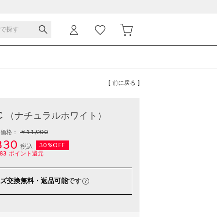
[ 前に戻る ]
LOC （ナチュラルホワイト）
￥11,900
常価格：
330
30%OFF
税込
83
ポイント還元
ズ交換無料・返品可能
です