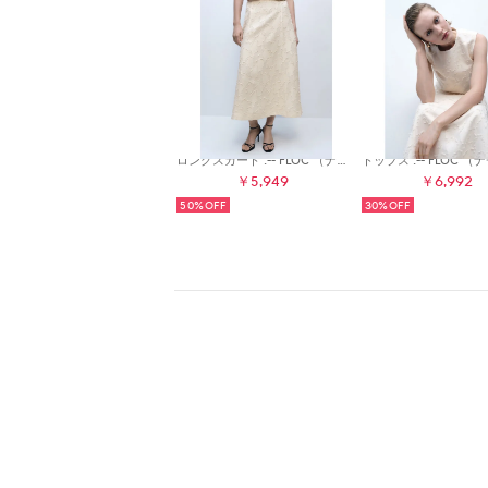
ロングスカート .-- FLOC （ナチュラルホワイト）
￥5,949
￥6,992
50%
30%