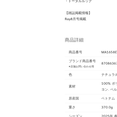
・トータルルック
【雑誌掲載情報】
Ray8月号掲載
商品詳細
商品番号
MA1658E
ブランド商品番号
8708636
※店舗お問い合わせ用
色
ナチュラ
100% ポ
素材
ヨン. ベル
原産国
ベトナム
重さ
370.0g
シーズン
2025年 