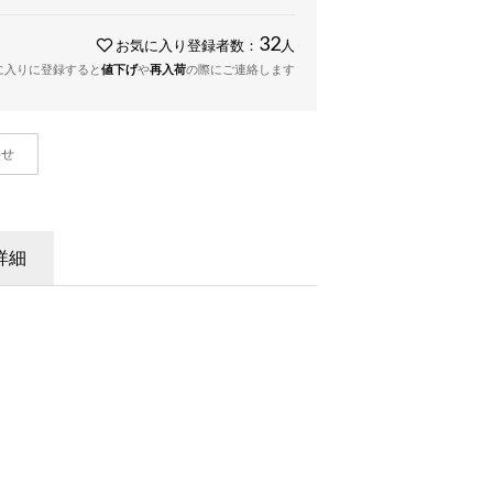
32
お気に入り登録者数：
人
に入りに登録すると
値下げ
や
再入荷
の際にご連絡します
わせ
詳細