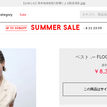
【お知らせ】熊本地域地震の影響による配送遅延
詳細
ategory
Sale
SUMMER SALE
- 8.11 23:59
UP TO 90%OFF
ベスト .-- F
通
￥8,
この商品は
サイ