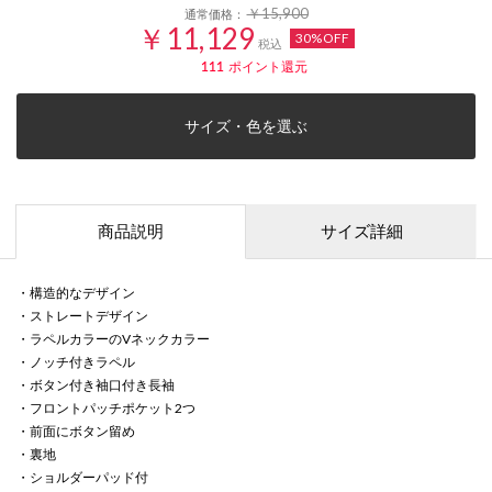
￥15,900
通常価格：
￥11,129
30%OFF
税込
111
ポイント還元
サイズ・色を選ぶ
商品説明
サイズ詳細
・構造的なデザイン
・ストレートデザイン
・ラペルカラーのVネックカラー
・ノッチ付きラペル
・ボタン付き袖口付き長袖
・フロントパッチポケット2つ
・前面にボタン留め
・裏地
・ショルダーパッド付