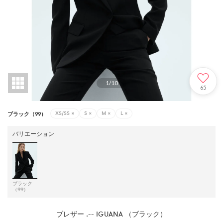
1
/
10
65
XS/SS
×
S
×
M
×
L
×
ブラック（99）
バリエーション
ブラック
（99）
ブレザー .-- IGUANA （ブラック）