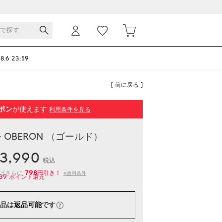
 8.6 23:59
[ 前に戻る ]
ポン
が使えます
利用条件を見る
- OBERON （ゴールド）
3,990
税込
798
えばさらに
円引き！
※適用条件
39
ポイント還元
品は
返品可能
です