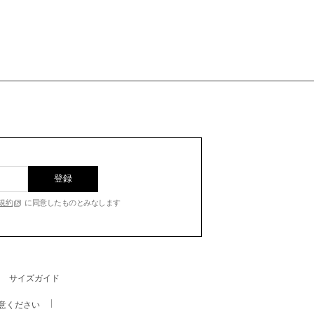
登録
規約
に同意したものとみなします
サイズガイド
意ください