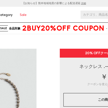
【お知らせ】熊本地域地震の影響による配送遅延
詳細
ategory
Sale
2BUY20%OFF COUPON
全品対象
-
SALE
20% OFF
クー
ネックレス .-
￥
クーポンを使
この商