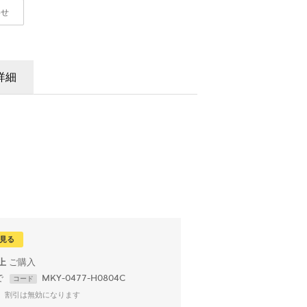
わせ
詳細
見る
以上
で
MKY-0477-H0804C
コード
、割引は無効になります