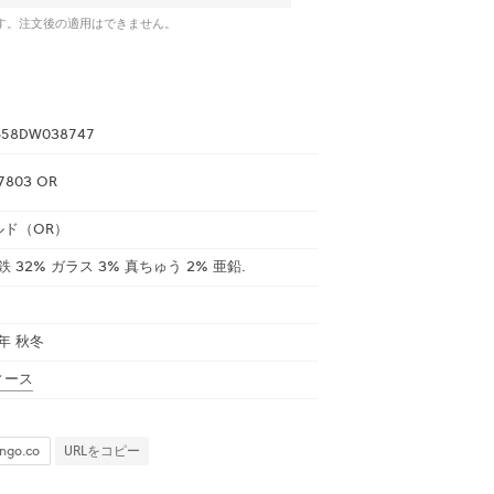
です。注文後の適用はできません。
58DW038747
7803 OR
ルド（OR）
 鉄 32% ガラス 3% 真ちゅう 2% 亜鉛.
5年 秋冬
ィース
URLをコピー