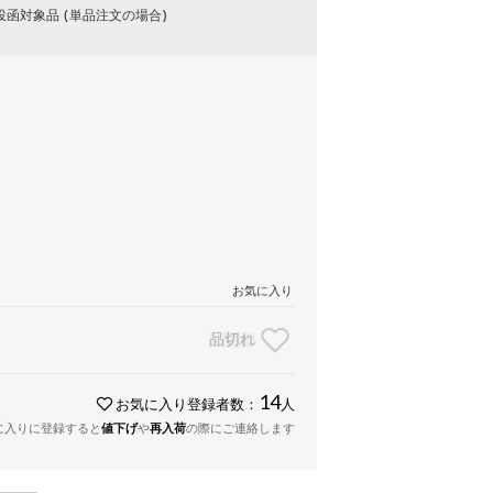
函対象品 (単品注文の場合)
お気に入り
品切れ
14
お気に入り登録者数：
人
に入りに登録すると
値下げ
や
再入荷
の際にご連絡します