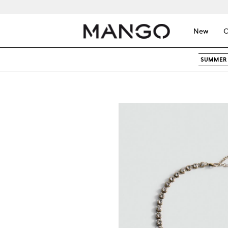
New
C
SUMMER 