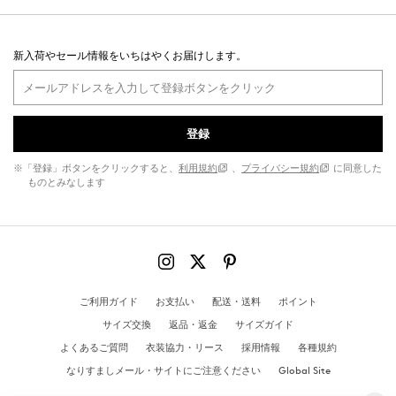
新入荷やセール情報をいちはやくお届けします。
登録
※「登録」ボタンをクリックすると、
利用規約
、
プライバシー規約
に同意した
ものとみなします
ご利用ガイド
お支払い
配送・送料
ポイント
サイズ交換
返品・返金
サイズガイド
よくあるご質問
衣装協力・リース
採用情報
各種規約
なりすましメール・サイトにご注意ください
Global Site