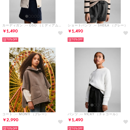
カーディガン .-- OSO （ミディアムブラウン）
ショートパンツ .-- SHEILA （グレー）
￥1,490
￥1,490
70%
70%
コート .-- MONTI （グレー）
パンツ .-- VICKY （チャコール）
￥2,990
￥1,490
70%
70%