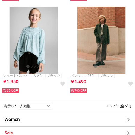
ショートパンツ .-- MAR （ブラック）
パンツ .-- PEPI （ブラウン）
￥1,350
￥1,490
69%
70%
表示順 :
1 ～ 6件 (全6件)
Woman
Sale