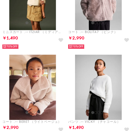
ミニスカート .-- ITZIAR （ミディアムブラウン）
コート .-- BOLITA7 （ピンク）
￥1,490
￥2,990
70%
70%
コート .-- BERET （ライトベージュ）
パンツ .-- VICKY （チャコール）
￥2,990
￥1,490