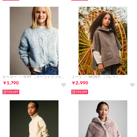
セーター .-- ICEY （ターコイズブルー）
コート .-- MONTI （グレー）
￥1,790
￥2,990
70%
70%