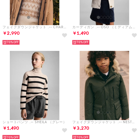
フェイクダウンジャケット .-- CHARLIE （パステルブラウン）
カーディガン .-- OSO （ミディアムブラウン）
￥2,990
￥1,490
70%
70%
ショートパンツ .-- SHEILA （グレー）
フェイクダウンジャケット .-- NESTOR （ミディアムグリーン）
￥1,490
￥3,270
70%
70%