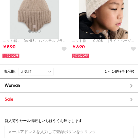
ニット帽 .-- DANIEL （パステルブラウン）
ニット帽 .-- CUQUI （ライトベージュ）
￥890
￥890
70%
70%
表示順 :
1 ～ 14件 (全14件)
Woman
Sale
新入荷やセール情報をいちはやくお届けします。