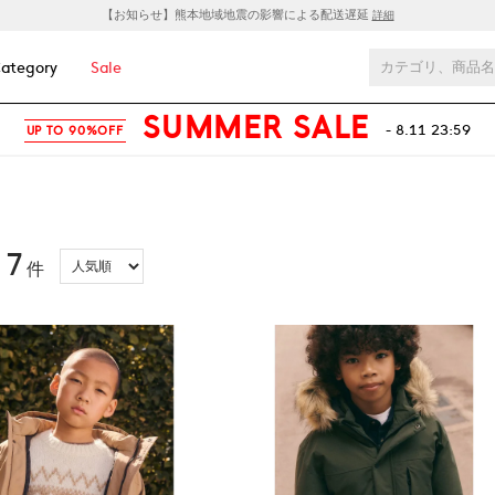
【お知らせ】熊本地域地震の影響による配送遅延
詳細
ategory
Sale
SUMMER SALE
- 8.11 23:59
UP TO 90%OFF
7
：
件