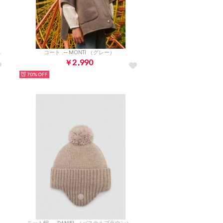
ディアムグリーン）
コート .-- MONTI （グレー）
￥2,990
70%