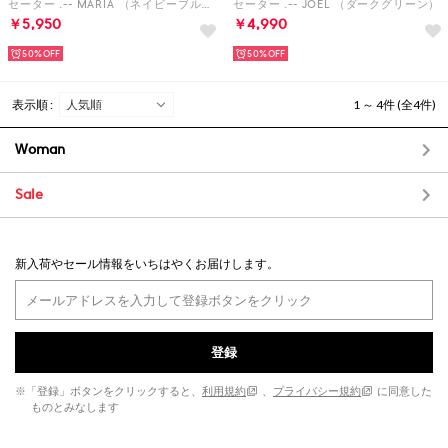
セーター .-- MARIA （ネイビーブルー）
セーター .-- JOEL （ダークグリーン）
￥5,950
￥4,990
50%
50%
表示順 :
1 ～ 4件 (全4件)
Woman
Sale
新入荷やセール情報をいちはやくお届けします。
登録
※「登録」ボタンをクリックすると、
利用規約
、
プライバシー規約
に同意した
ものとみなします