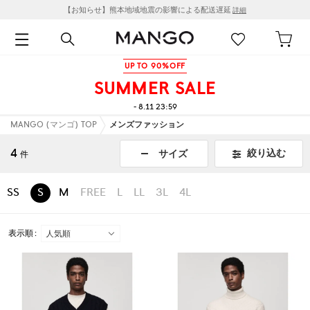
【お知らせ】熊本地域地震の影響による配送遅延
詳細
UP TO 90%OFF
SUMMER SALE
- 8.11 23:59
MANGO (マンゴ) TOP
メンズファッション
4
絞り込む
サイズ
件
SS
S
M
FREE
L
LL
3L
4L
表示順 :