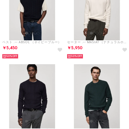
ベスト .-- ABSOL （ネイビーブルー）
セーター .-- MASIAT （ナチュラルホワイト）
￥5,450
￥5,950
50%
50%