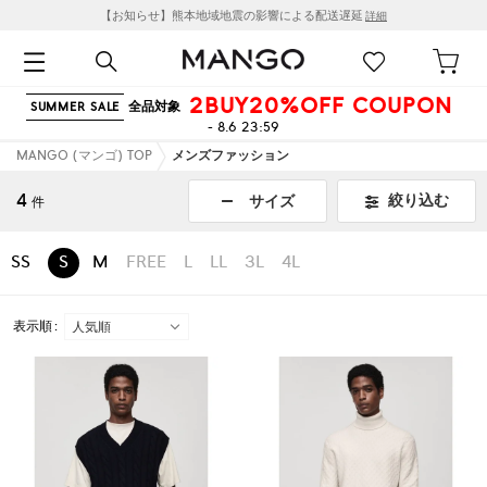
【お知らせ】熊本地域地震の影響による配送遅延
詳細
2BUY20%OFF COUPON
全品対象
SUMMER SALE
- 8.6 23:59
MANGO (マンゴ) TOP
メンズファッション
4
絞り込む
サイズ
件
SS
S
M
FREE
L
LL
3L
4L
表示順 :